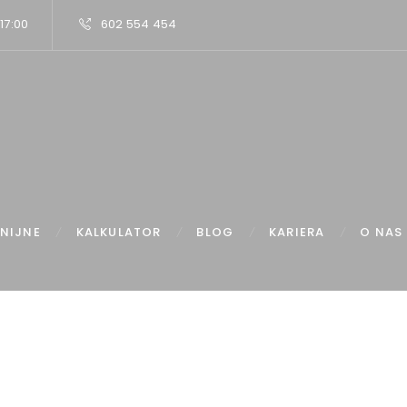
 17:00
602 554 454
NIJNE
KALKULATOR
BLOG
KARIERA
O NAS
me
Artykuły
Biznesplan pod kątem finansowania zewnętrznego