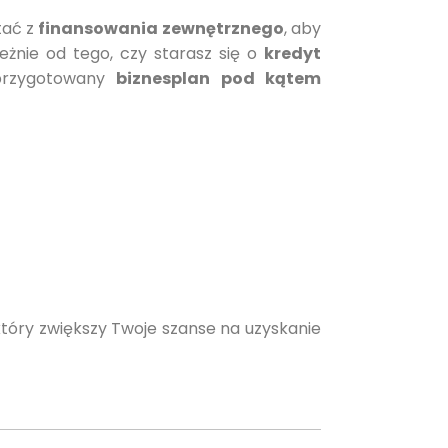
tać z
finansowania zewnętrznego
, aby
eżnie od tego, czy starasz się o
kredyt
 przygotowany
biznesplan pod kątem
 który zwiększy Twoje szanse na uzyskanie