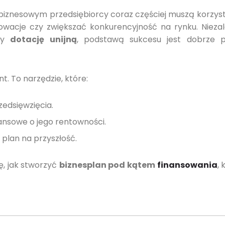
biznesowym przedsiębiorcy coraz częściej muszą korzys
owacje czy zwiększać konkurencyjność na rynku. Niezal
zy
dotację unijną
, podstawą sukcesu jest dobrze
t. To narzędzie, które:
edsięwzięcia.
nansowe o jego rentowności.
i plan na przyszłość.
ę, jak stworzyć
biznesplan pod kątem
finansowania
,