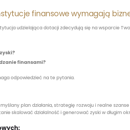
 instytucje finansowe wymagają bizn
tytucja udzielająca dotacji zdecydują się na wsparcie Tw
zyski?
ądzanie finansami?
aga odpowiedzieć na te pytania.
yślany plan działania, strategię rozwoju i realne szanse 
tanie skalować działalność i generować zyski w długim okr
sowych: