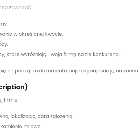
nna zawierać:
rmy.
wania w określonej kwocie.
ozy.
y, które wyróżniają Twoją firmę na tle konkurencji.
 się na początku dokumentu, najlepiej napisać ją na końc
cription)
 firmie:
, lokalizacja, data założenia.
i kamienie milowe.