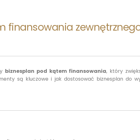
em finansowania zewnętrzneg
ny
biznesplan pod kątem finansowania
, który zwię
elementy są kluczowe i jak dostosować biznesplan do w