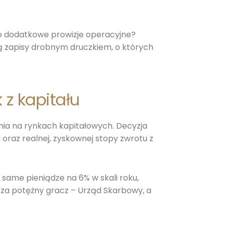
to dodatkowe prowizje operacyjne?
ą zapisy drobnym druczkiem, o których
 z kapitału
ia na rynkach kapitałowych. Decyzja
raz realnej, zyskownej stopy zwrotu z
 same pieniądze na 6% w skali roku,
acza potężny gracz – Urząd Skarbowy, a