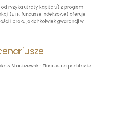
od ryzyka utraty kapitału) z progiem
kcji (ETF, fundusze indeksowe) oferuje
ści i braku jakichkolwiek gwarancji w
scenariusze
yków Staniszewska Finanse na podstawie