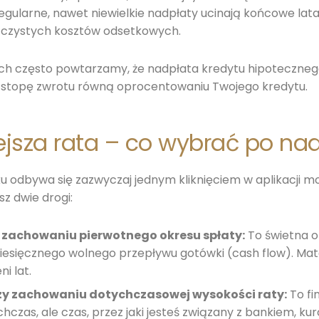
. Regularne, nawet niewielkie nadpłaty ucinają końcowe l
ch czystych kosztów odsetkowych.
h często powtarzamy, że nadpłata kredytu hipotecznego
ą stopę zwrotu równą oprocentowaniu Twojego kredytu.
ejsza rata – co wybrać po na
u odbywa się zazwyczaj jednym kliknięciem w aplikacji m
sz dwie drogi:
y zachowaniu pierwotnego okresu spłaty:
To świetna op
omiesięcznego wolnego przepływu gotówki (cash flow). Ma
i lat.
zy zachowaniu dotychczasowej wysokości raty:
To fi
zas, ale czas, przez jaki jesteś związany z bankiem, kurc