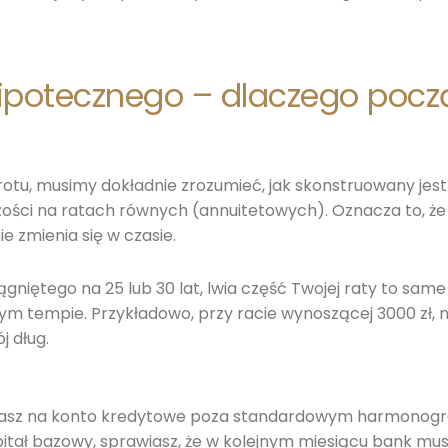
ipotecznego – dlaczego począ
u, musimy dokładnie zrozumieć, jak skonstruowany jest
ości na ratach równych (annuitetowych). Oznacza to, że
ie zmienia się w czasie.
niętego na 25 lub 30 lat, lwia część Twojej raty to same o
ym tempie. Przykładowo, przy racie wynoszącej 3000 zł, 
j dług.
casz na konto kredytowe poza standardowym harmonogr
itał bazowy, sprawiasz, że w kolejnym miesiącu bank musi