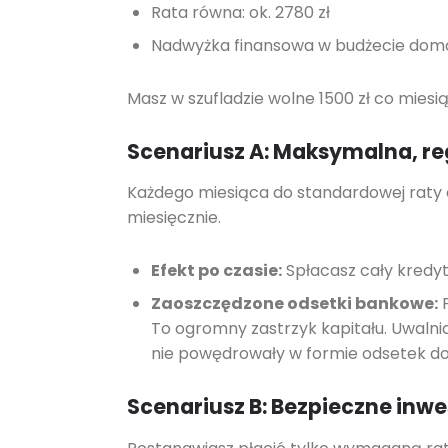
Rata równa: ok. 2780 zł
Nadwyżka finansowa w budżecie domo
Masz w szufladzie wolne 1500 zł co miesi
Scenariusz A: Maksymalna, reg
Każdego miesiąca do standardowej raty d
miesięcznie.
Efekt po czasie:
Spłacasz cały kredyt 
Zaoszczędzone odsetki bankowe:
P
To ogromny zastrzyk kapitału. Uwalnias
nie powędrowały w formie odsetek do i
Scenariusz B: Bezpieczne inw