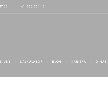
 17:00
602 554 454
NIJNE
KALKULATOR
BLOG
KARIERA
O NAS
ome
Artykuły
Nadpłata kredytu hipotecznego a inwestowanie.