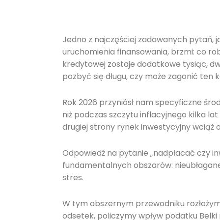
Jedno z najczęściej zadawanych pytań, j
uruchomienia finansowania, brzmi: co rob
kredytowej zostaje dodatkowe tysiąc, dwa
pozbyć się długu, czy może zagonić ten k
Rok 2026 przyniósł nam specyficzne środ
niż podczas szczytu inflacyjnego kilka la
drugiej strony rynek inwestycyjny wciąż 
Odpowiedź na pytanie „nadpłacać czy inw
fundamentalnych obszarów: nieubłaganej 
stres.
W tym obszernym przewodniku rozłożymy
odsetek, policzymy wpływ podatku Belki n