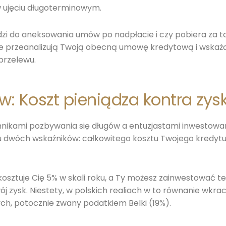
 w ujęciu długoterminowym.
dzi do aneksowania umów po nadpłacie i czy pobiera za 
ie przeanalizują Twoją obecną umowę kredytową i wskaż
przelewu.
: Koszt pieniądza kontra zysk
nikami pozbywania się długów a entuzjastami inwestowan
dwóch wskaźników: całkowitego kosztu Twojego kredytu o
kosztuje Cię 5% w skali roku, a Ty możesz zainwestować te
ój zysk. Niestety, w polskich realiach w to równanie wkr
ch, potocznie zwany podatkiem Belki (19%).