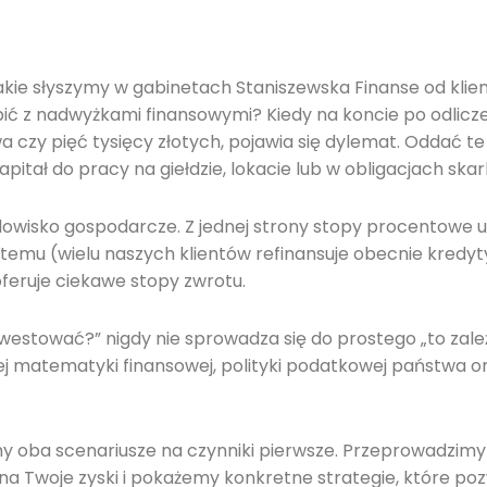
akie słyszymy w gabinetach Staniszewska Finanse od klien
ić z nadwyżkami finansowymi? Kiedy na koncie po odliczen
 czy pięć tysięcy złotych, pojawia się dylemat. Oddać te 
apitał do pracy na giełdzie, lokacie lub w obligacjach sk
owisko gospodarcze. Z jednej strony stopy procentowe us
t temu (wielu naszych klientów refinansuje obecnie kredyt
oferuje ciekawe stopy zwrotu.
estować?” nigdy nie sprowadza się do prostego „to zale
matematyki finansowej, polityki podatkowej państwa oraz…
 oba scenariusze na czynniki pierwsze. Przeprowadzimy
a Twoje zyski i pokażemy konkretne strategie, które poz