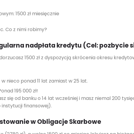
wym: 1500 zł miesięcznie
ąc. Co z nimi robimy?
ularna nadpłata kredytu (Cel: pozbycie s
orzucasz 1500 zł z dyspozycją skrócenia okresu kredytow
w nieco ponad 11 lat zamiast w 25 lat.
onad 195 000 zł!
z się od banku o 14 lat wcześniej i masz niemal 200 tysię
nstytucji finansowej).
estowanie w Obligacje Skarbowe