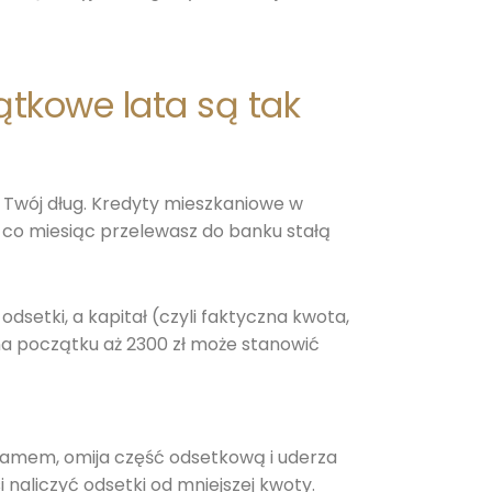
tkowe lata są tak
 Twój dług. Kredyty mieszkaniowe w
 co miesiąc przelewasz do banku stałą
dsetki, a kapitał (czyli faktyczna kwota,
na początku aż 2300 zł może stanowić
amem, omija część odsetkową i uderza
 naliczyć odsetki od mniejszej kwoty.