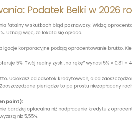
wania: Podatek Belki w 2026 r
ia fatalny w skutkach błąd poznawczy. Widzą oprocentow
 Uznają więc, że lokata się opłaca.
obligacje korporacyjne podają oprocentowanie brutto. Ki
oferuje 5%, Twój realny zysk „na rękę” wynosi 5% × 0,81 = 4
to. Uciekasz od odsetek kredytowych, a od zaoszczędzon
Zaoszczędzone pieniądze to po prostu niezapłacony rac
n point):
e bardziej opłacalna niż nadpłacenie kredytu z oprocen
yższą niż 5,55%.