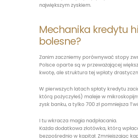
największym zyskiem.
Mechanika kredytu h
bolesne?
Zanim zaczniemy porównywać stopy zwrot
Polsce oparte są w przeważającej większ
kwotę, ale struktura tej wpłaty drastyczn
W pierwszych latach spłaty kredytu zaciąg
którą pożyczyłeś) maleje w mikroskopijn
zysk banku, a tylko 700 zł pomniejsza Twó
I tu wkracza magia nadpłacania.
Każda dodatkowa złotówka, którą wpła
bezpośrednio w kapitał. Zmniejszając kap