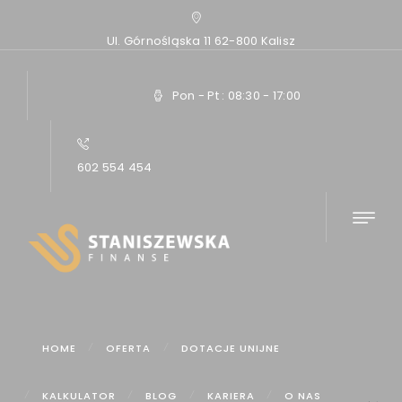
Ul. Górnośląska 11 62-800 Kalisz
Pon - Pt : 08:30 - 17:00
602 554 454
Home
Artykuły
Zdolność kredytowa firmy jednoosobowej (JDG) –...
HOME
OFERTA
DOTACJE UNIJNE
KALKULATOR
BLOG
KARIERA
O NAS