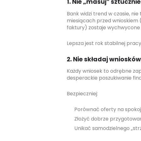
1. Nie „masuj” sztuczn
Bank widzi trend w czasie, ni
miesiącach przed wnioskiem (
faktury) zostaje wychwycone pr
Lepsza jest rok stabilnej prac
2. Nie składaj wnioskó
Każdy wniosek to odrębne zapy
desperackie poszukiwanie fina
Bezpieczniej:
Porównać oferty na spokoj
Złożyć dobrze przygotowa
Unikać samodzielnego „strz