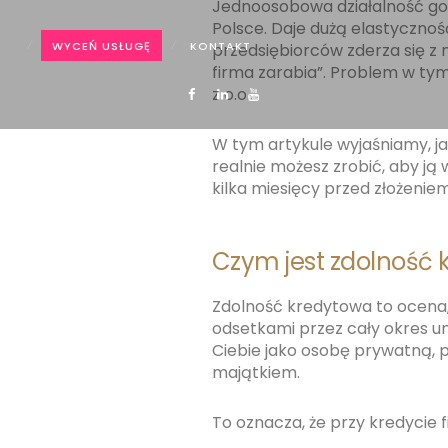
Jednoosobowa działalność go
Polsce. Daje dużą elastycznoś
WYCEŃ USŁUGĘ
KONTAKT
przedsiębiorców zderza się z
firma zarabia”. Problem w tym,
z o.o..
W tym artykule wyjaśniamy, ja
realnie możesz zrobić, aby ją
kilka miesięcy przed złożenie
Czym jest zdolność
Zdolność kredytowa to ocena,
odsetkami przez cały okres u
Ciebie jako osobę prywatną, 
majątkiem.
To oznacza, że przy kredycie 