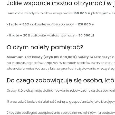
Jakie wsparcie można otrzymać i w j
Premia dla młodych rolników w wysokości
150 000 zł
płatna jest w II
• I rata – 80%
całkowitej wartości pomocy –
120 000 zł
•
II rata – 20%
całkowitej wartości pomocy –
30 000 zł
O czym należy pamiętać?
Minimum 70% kwoty (czyli 105 000,00zł) należy przeznaczyć 
np: maszyn, pojazdów, urządzeń. W ramach środków trwałych dofi
własnością wnioskodawcy lub na gruntach użytkowania wieczystego,
Do czego zobowiązuje się osoba, kt
Osoby, które otrzymają dofinansowanie zobowiązane są do spełnien
1) prowadzić będzie działalność rolną w gospodarstwie jako kierujący,
2) będzie podlegać ubezpieczeniu społecznemu rolników na podstawie