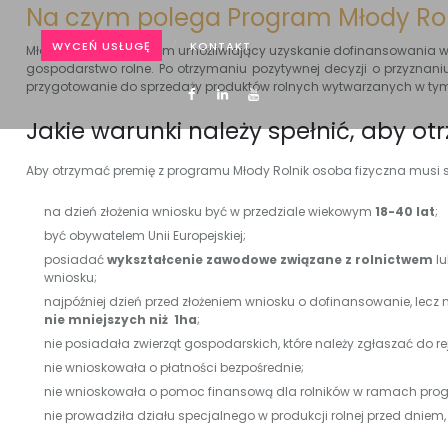
Na czym polega Program Młody Rol
WYCEŃ USŁUGĘ
KONTAKT
Młody Rolnik to program umożliwiający uzyskanie dofinansowania 
gospodarstwo rolne. Po otrzymaniu pozytywnej decyzji o przyznani
przygotowanie do sprzedaży produktów rolnych wytwarzanych w ty
Jakie warunki należy spełnić, aby 
Aby otrzymać premię z programu Młody Rolnik osoba fizyczna musi sp
na dzień złożenia wniosku być w przedziale wiekowym
18-40 lat
;
być obywatelem Unii Europejskiej;
posiadać
wykształcenie zawodowe związane z rolnictwem
lu
wniosku;
najpóźniej dzień przed złożeniem wniosku o dofinansowanie, lecz 
nie mniejszych niż 1ha
;
nie posiadała zwierząt gospodarskich, które należy zgłaszać do rej
nie wnioskowała o płatności bezpośrednie;
nie wnioskowała o pomoc finansową dla rolników w ramach prog
nie prowadziła działu specjalnego w produkcji rolnej przed dniem