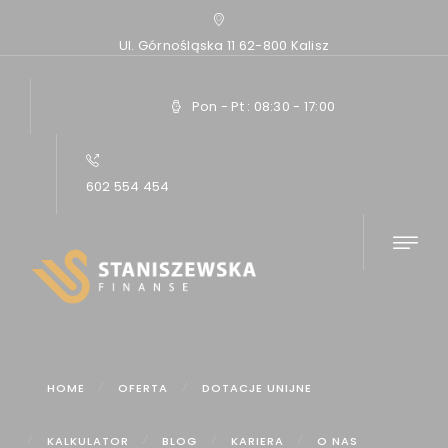
Ul. Górnośląska 11 62-800 Kalisz
Pon - Pt : 08:30 - 17:00
602 554 454
Home
Artykuły
Kto może otrzymać dofinansowania w ramach...
HOME
OFERTA
DOTACJE UNIJNE
KALKULATOR
BLOG
KARIERA
O NAS