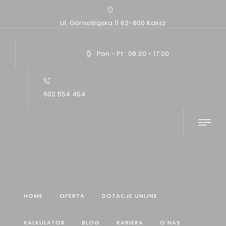
Ul. Górnośląska 11 62-800 Kalisz
Pon - Pt : 08:30 - 17:00
602 554 454
Home
Newsletter – potwierdzenie
HOME
OFERTA
DOTACJE UNIJNE
KALKULATOR
BLOG
KARIERA
O NAS