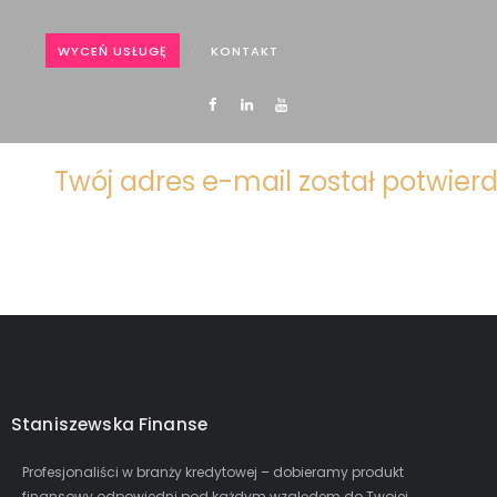
WYCEŃ USŁUGĘ
KONTAKT
Twój adres e-mail został potwier
Staniszewska Finanse
Profesjonaliści w branży kredytowej – dobieramy produkt
finansowy odpowiedni pod każdym względem do Twojej