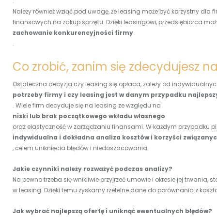
.
Należy również wziąć pod uwagę, że leasing może być korzystny dla f
finansowych na zakup sprzętu. Dzięki leasingowi, przedsiębiorca mo
zachowanie konkurencyjności firmy
.
Co zrobić, zanim się zdecydujesz na
Ostateczna decyzja czy leasing się opłaca, zależy od indywidualnych
potrzeby firmy i czy leasing jest w danym przypadku najlep
. Wiele firm decyduje się na leasing ze względu na
niski lub brak początkowego wkładu własnego
oraz elastyczność w zarządzaniu finansami. W każdym przypadku pie
indywidualna i dokładna analiza kosztów i korzyści związanyc
, celem uniknięcia błędów i niedoszacowania.
Jakie czynniki należy rozważyć podczas analizy?
Na pewno trzeba się wnikliwie przyjrzeć umowie i okresie jej trwania
w leasing. Dzięki temu zyskamy rzetelne dane do porównania z kosz
Jak wybrać najlepszą ofertę i uniknąć ewentualnych błędów?