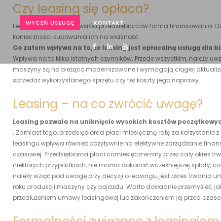
Czy leasing się opłaca?
WYCEŃ USŁUGĘ
KONTAKT
Leasing to popularna wśród przedsiębiorców forma finansowania. Dzi
konieczności kupowania ich na własność.
Co zatem wpływa na to, że leasing jest opłacalną usługą dla b
Wpływa na to kilka istotnych czynników. Przede wszystkim, należy uwzg
maszyny są na bieżąco modernizowane i wymagają ciągłej aktualizacj
sprzedaż wykorzystanego sprzętu czy też koszty jego naprawy.
Leasing – na co zwrócić uwagę?
Leasing pozwala na uniknięcie wysokich kosztów początkowy
. Zamiast tego, przedsiębiorca płaci miesięczną ratę za korzystanie 
leasingu wpływa również pozytywnie na efektywne zarządzanie finansa
czasowej. Przedsiębiorca płaci comiesięczne raty przez cały okres 
niektórych przypadkach, nie można dokonać wcześniejszej spłaty, 
należy wziąć pod uwagę przy decyzji o leasingu, jest okres trwania 
roku produkcji maszyny czy pojazdu. Warto dokładnie przemyśleć, j
przedłużeniem umowy leasingowej lub zakończeniem jej przed czas