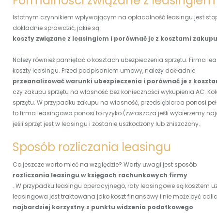
Formalności związane z leasingiem
Istotnym czynnikiem wpływającym na opłacalność leasingu jest stop
dokładnie sprawdzić, jakie są
koszty związane z leasingiem i porównać je z kosztami zakupu
Należy również pamiętać o kosztach ubezpieczenia sprzętu. Firma l
koszty leasingu. Przed podpisaniem umowy, należy dokładnie
przeanalizować warunki ubezpieczenia i porównać je z koszt
czy zakupu sprzętu na własność bez konieczności wykupienia AC. Ko
sprzętu. W przypadku zakupu na własność, przedsiębiorca ponosi pełn
to firma leasingowa ponosi to ryzyko (zwłaszcza jeśli wybierzemy 
jeśli sprzęt jest w leasingu i zostanie uszkodzony lub zniszczony.
Sposób rozliczania leasingu
Co jeszcze warto mieć na względzie? Warty uwagi jest sposób
rozliczania leasingu w księgach rachunkowych firmy
. W przypadku leasingu operacyjnego, raty leasingowe są kosztem 
leasingowa jest traktowana jako koszt finansowy i nie może być od
najbardziej korzystny z punktu widzenia podatkowego