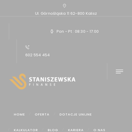
Ul. Górnośląska 11 62-800 Kalisz
Pon - Pt : 08:30 - 17:00
602 554 454
Home
Artykuły
Czy leasing się opłaca?
HOME
OFERTA
DOTACJE UNIJNE
KALKULATOR
BLOG
KARIERA
O NAS