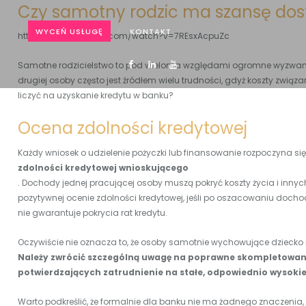
Czy samotny rodzic ma szansę dos
WYCEŃ USŁUGĘ
KONTAKT
https://www.youtube.com/watch?v=7REsxAcpuZc
Samotne rodzicielstwo to pod wieloma względami ogromne wyzwanie,
drugiej osoby często jest źródłem wielu trudności, gdyż koszty zw
liczyć na uzyskanie kredytu w banku?
Ocena zdolności kredytowej
Każdy wniosek o udzielenie pożyczki lub finansowanie rozpoczyna s
zdolności kredytowej wnioskującego
. Dochody jednej pracującej osoby muszą pokryć koszty życia i innyc
pozytywnej ocenie zdolności kredytowej, jeśli po oszacowaniu do
nie gwarantuje pokrycia rat kredytu.
Oczywiście nie oznacza to, że osoby samotnie wychowujące dziecko n
Należy zwrócić szczególną uwagę na poprawne skompletowa
potwierdzających zatrudnienie na stałe, odpowiednio wysoki
Warto podkreślić, że formalnie dla banku nie ma żadnego znaczenia, 