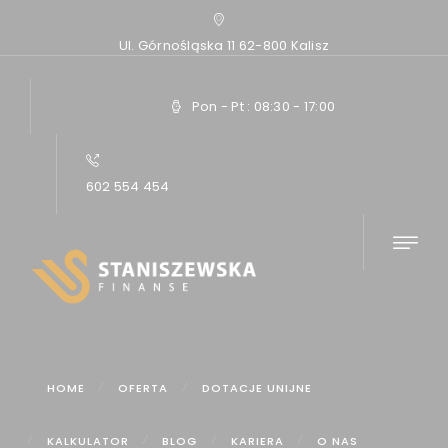
Ul. Górnośląska 11 62-800 Kalisz
Pon - Pt : 08:30 - 17:00
602 554 454
Home
Artykuły
Czy samotny rodzic ma szansę dostać kredyt...
HOME
OFERTA
DOTACJE UNIJNE
KALKULATOR
BLOG
KARIERA
O NAS