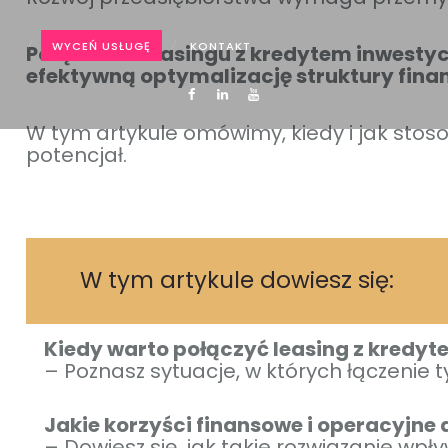
WYCEŃ USŁUGĘ
KONTAKT
Połączenie leasingu z kredytem inwestyc
efektywną optymalizację struktury fina
W tym artykule omówimy, kiedy i jak stos
potencjał.
W tym artykule dowiesz się:
Kiedy warto połączyć leasing z kredy
– Poznasz sytuacje, w których łączenie 
Jakie korzyści finansowe i operacyjne 
– Dowiesz się, jak takie rozwiązanie wp