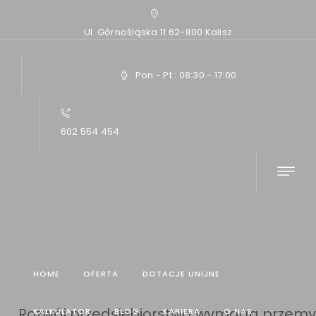
Ul. Górnośląska 11 62-800 Kalisz
Pon - Pt : 08:30 - 17:00
602 554 454
Home
Artykuły
Kiedy warto połączyć leasing z kredytem...
HOME
OFERTA
DOTACJE UNIJNE
Rozwój przedsiębiorstwa wymaga przemyś
KALKULATOR
BLOG
KARIERA
O NAS