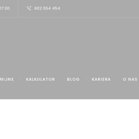
 17:00
602 554 454
NIJNE
KALKULATOR
BLOG
KARIERA
O NAS
Home
Artykuły
Jak przygotować się na spotkanie z doradcą...