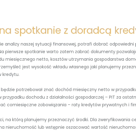
 na spotkanie z doradcą kr
 analizy naszej sytuacji finansowej, potrafi dobrać odpowiedni
. Na pierwsze spotkanie warto zatem zabrać dokumenty pozwalaj
du miesięcznego netto, kosztów utrzymania gospodarstwa dom
zemyśleć jest wysokość wkładu własnego jaki planujemy przezn
 kredytu.
będzie potrzebował znać dochód miesięczny netto w przypadku 
 przypadku dochodu z działalności gospodarczej – PIT za ostat
ać comiesięczne zobowiązania – raty kredytów prywatnych i fir
i, na którą planujemy przeznaczyć środki. Dla zweryfikowania c
na nieruchomość lub wstępnie oszacować wartość nieruchomości 