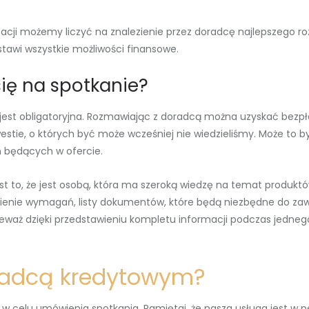
acji możemy liczyć na znalezienie przez doradcę najlepszego ro
tawi wszystkie możliwości finansowe.
ię na spotkanie?
e jest obligatoryjna. Rozmawiając z doradcą można uzyskać bez
tie, o których być może wcześniej nie wiedzieliśmy. Może to być
 będących w ofercie.
to, że jest osobą, która ma szeroką wiedzę na temat produktów
wienie wymagań, listy dokumentów, które będą niezbędne do zaw
eważ dzięki przedstawieniu kompletu informacji podczas jedneg
oradcą kredytowym?
 w celu umówienia spotkania. Pamiętaj, że nasza usługa jest w p